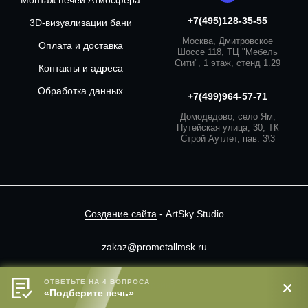
Монтаж печей Атмосфера
+7(495)128-35-55
3D-визуализации бани
Москва, Дмитровское
Оплата и доставка
Шоссе 118, ТЦ "Мебель
Сити", 1 этаж, стенд 1.29
Контакты и адреса
Обработка данных
+7(499)964-57-71
Домодедово, село Ям,
Путейская улица, 30, ТК
Строй Аутлет, пав. 3\3
Создание сайта
- ArtSky Studio
zakaz@prometallmsk.ru
Сайт носит информационный характер.
ОТВЕТЬТЕ НА 4 ВОПРОСА
В корзину
«Подберите печь»