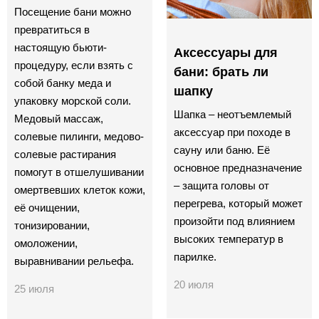
Посещение бани можно
превратиться в
настоящую бьюти-
Аксессуары для
процедуру, если взять с
бани: брать ли
собой банку меда и
шапку
упаковку морской соли.
Шапка – неотъемлемый
Медовый массаж,
аксессуар при походе в
солевые пилинги, медово-
сауну или баню. Её
солевые растирания
основное предназначение
помогут в отшелушивании
– защита головы от
омертвевших клеток кожи,
перегрева, который может
её очищении,
произойти под влиянием
тонизировании,
высоких температур в
омоложении,
парилке.
выравнивании рельефа.
20 июля
25 июля