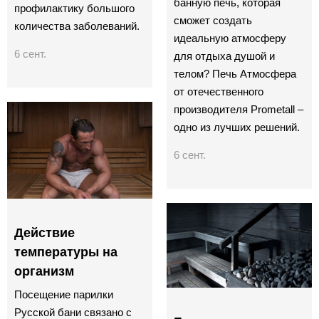
банную печь, которая
профилактику большого
сможет создать
количества заболеваний.
идеальную атмосферу
6 сент.
для отдыха душой и
телом? Печь Атмосфера
от отечественного
производителя Prometall –
одно из лучших решений.
6 сент.
Действие
температуры на
организм
Посещение парилки
Русской бани связано с