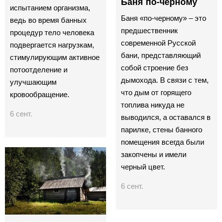
Баня по-черному
испытанием организма,
Баня «по-черному» – это
ведь во время банных
предшественник
процедур тело человека
современной Русской
подвергается нагрузкам,
бани, представляющий
стимулирующим активное
собой строение без
потоотделение и
дымохода. В связи с тем,
улучшающим
что дым от горящего
кровообращение.
топлива никуда не
6 сент.
выводился, а оставался в
парилке, стены банного
помещения всегда были
закопчены и имели
черный цвет.
6 сент.