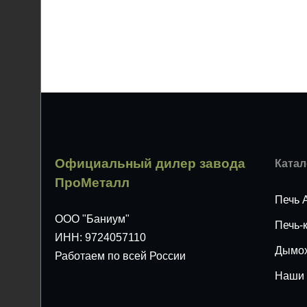
Официальный дилер завода
Катал
ПроМеталл
Печь 
ООО "Баниум"
Печь-
ИНН: 9724057110
Дымо
Работаем по всей России
Наши 