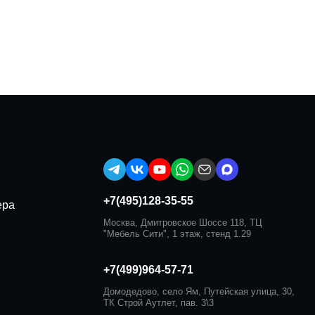
+7(495)128-35-55
ера
Москва, Дмитровское Шоссе 118, ТЦ
"Мебель Сити", 1 этаж, стенд 1.29
+7(499)964-57-71
Домодедово, село Ям, Путейская улица, 30,
ТК Строй Аутлет, пав. 3\3