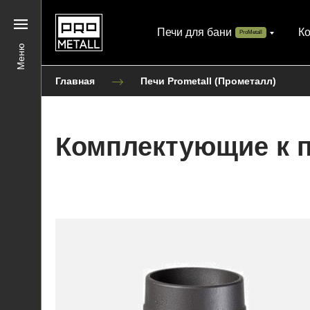
Печи для бани
К
ProMetall
Меню
Главная
Печи Prometall (Прометалл)
Комплектующие к п