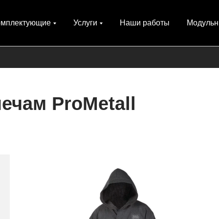
омплектующие
Услуги
Наши работы
Модульн
ечам ProMetall