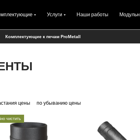
омплектующие
Услуги
Наши работы
Модульн
Комплектующие к печам ProMetall
ЕНТЫ
астания цены
по убыванию цены
но чистить