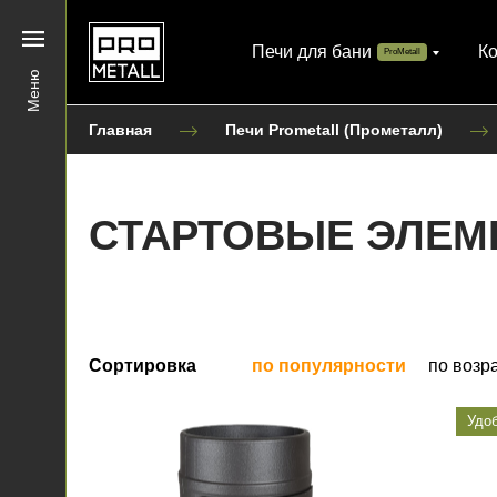
Печи для бани
К
ProMetall
Меню
Главная
Печи Prometall (Прометалл)
СТАРТОВЫЕ ЭЛЕМ
Сортировка
по популярности
по возр
Удоб