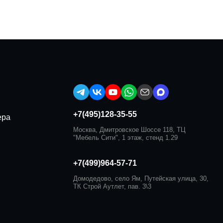
+7(495)128-35-55
ера
Москва, Дмитровское Шоссе 118, ТЦ
"Мебель Сити", 1 этаж, стенд 1.29
+7(499)964-57-71
Домодедово, село Ям, Путейская улица, 30,
ТК Строй Аутлет, пав. 3\3