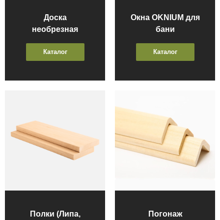
Доска
Окна OKNIUM для
необрезная
бани
Каталог
Каталог
Полки (Липа,
Погонаж