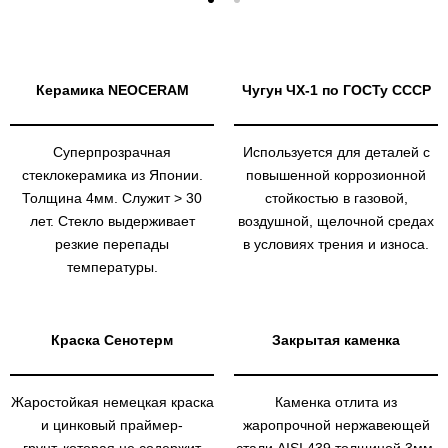
Керамика NEOCERAM
Чугун ЧХ-1 по ГОСТу СССР
Суперпрозрачная
Используется для деталей с
стеклокерамика из Японии.
повышенной коррозионной
Толщина 4мм. Служит > 30
стойкостью в газовой,
лет. Стекло выдерживает
воздушной, щелочной средах
резкие перепады
в условиях трения и износа.
температуры.
Краска Сенотерм
Закрытая каменка
Жаростойкая немецкая краска
Каменка отлита из
и цинковый праймер-
жаропрочной нержавеющей
грунт, которая не содержит
стали AISI 439 толщиной 3мм.