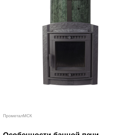
ПрометалМСК
Особенности банной печи