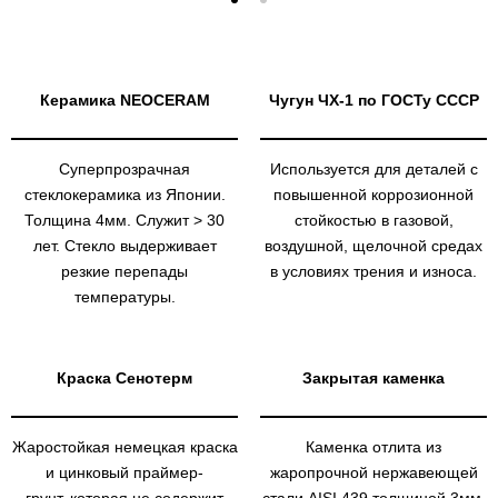
Керамика NEOCERAM
Чугун ЧХ-1 по ГОСТу СССР
Суперпрозрачная
Используется для деталей с
стеклокерамика из Японии.
повышенной коррозионной
Толщина 4мм. Служит > 30
стойкостью в газовой,
лет. Стекло выдерживает
воздушной, щелочной средах
резкие перепады
в условиях трения и износа.
температуры.
Краска Сенотерм
Закрытая каменка
Жаростойкая немецкая краска
Каменка отлита из
и цинковый праймер-
жаропрочной нержавеющей
грунт, которая не содержит
стали AISI 439 толщиной 3мм.