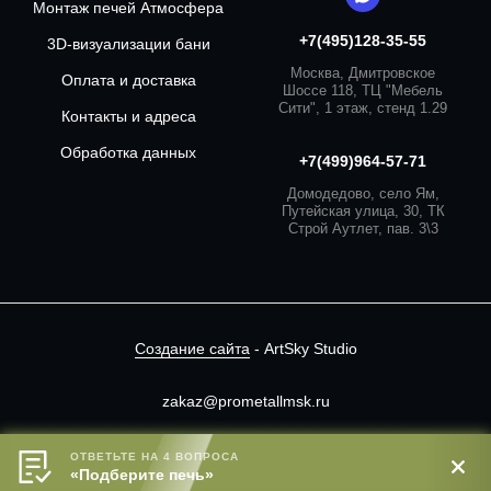
Монтаж печей Атмосфера
+7(495)128-35-55
3D-визуализации бани
Москва, Дмитровское
Оплата и доставка
Шоссе 118, ТЦ "Мебель
Сити", 1 этаж, стенд 1.29
Контакты и адреса
Обработка данных
+7(499)964-57-71
Домодедово, село Ям,
Путейская улица, 30, ТК
Строй Аутлет, пав. 3\3
Создание сайта
- ArtSky Studio
zakaz@prometallmsk.ru
Сайт носит информационный характер.
ОТВЕТЬТЕ НА 4 ВОПРОСА
В корзину
«Подберите печь»