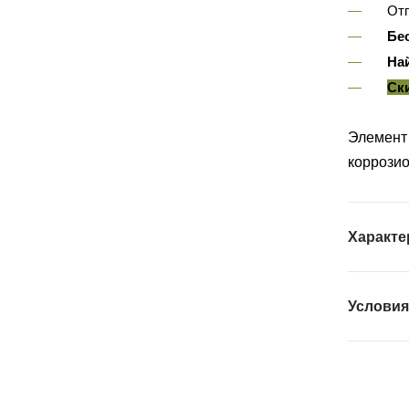
Отп
Бе
На
Ск
Элемент 
коррозио
Характе
Условия