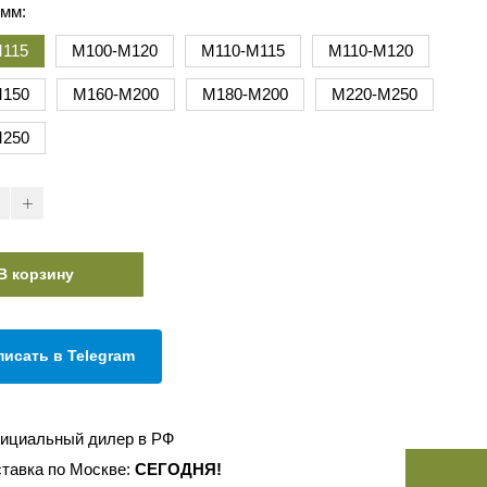
 мм:
115
М100-М120
М110-М115
М110-М120
М150
М160-М200
М180-М200
М220-М250
М250
В корзину
писать в Telegram
ициальный дилер в РФ
тавка по Москве:
СЕГОДНЯ!