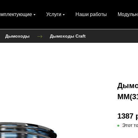
омплектующие
Услуги
Наши работы
Модульн
Дымоходы
Дымоходы Craft
Дымох
ММ(31
1387 
Этот т