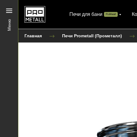
Печи для бани
К
ProMetall
Меню
Главная
Печи Prometall (Прометалл)