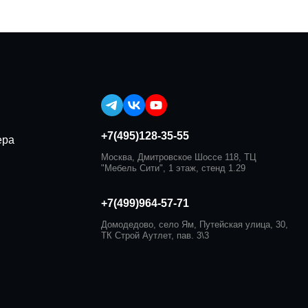
+7(495)128-35-55
ера
Москва, Дмитровское Шоссе 118, ТЦ
"Мебель Сити", 1 этаж, стенд 1.29
+7(499)964-57-71
Домодедово, село Ям, Путейская улица, 30,
ТК Строй Аутлет, пав. 3\3