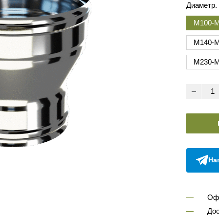
Диаметр.
М100-М
М140-
М230-
На
Оф
Дос