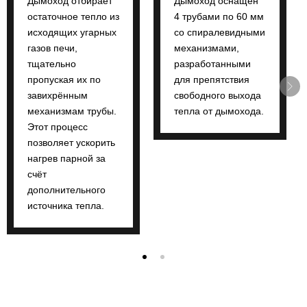
Дымоход отбирает
Дымоход оснащён
остаточное тепло из
4 трубами по 60 мм
исходящих угарных
со спиралевидными
газов печи,
механизмами,
тщательно
разработанными
пропуская их по
для препятствия
завихрённым
свободного выхода
механизмам трубы.
тепла от дымохода.
Этот процесс
позволяет ускорить
нагрев парной за
счёт
дополнительного
источника тепла.