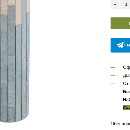
На
Оф
Дос
Отп
Бе
На
Ск
Обеспеч