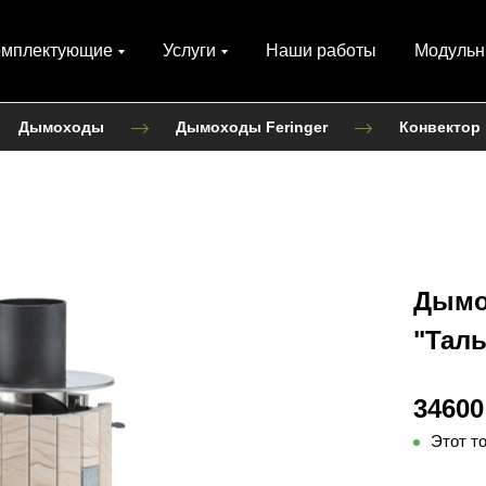
омплектующие
Услуги
Наши работы
Модульн
Дымоходы
Дымоходы Feringer
Конвектор
Дымо
"Тал
34600
Этот т