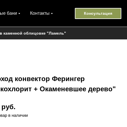
ые бани
Контакты
Консультация
 в каменной облицовке "Ламель"
ход конвектор Ферингер
ькохлорит + Окаменевшее дерево"
 руб.
овар в наличии