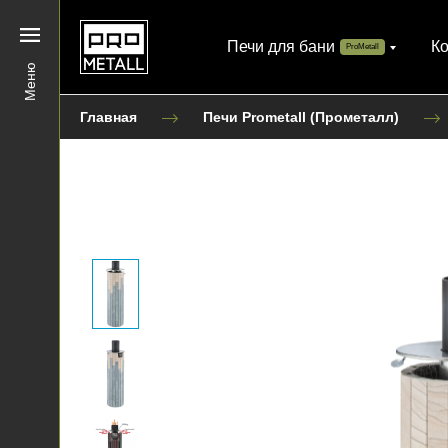
Печи для бани
К
ProMetall
Меню
Главная
Печи Prometall (Прометалл)