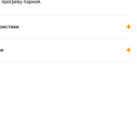
 прогреву парной.
ристики
ие