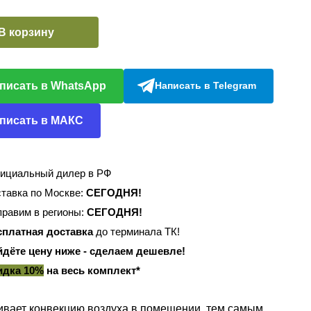
В корзину
писать в WhatsApp
Написать в Telegram
писать в МАКС
ициальный дилер в РФ
тавка по Москве:
СЕГОДНЯ!
равим в регионы:
СЕГОДНЯ!
сплатная доставка
до терминала ТК!
йдёте цену ниже - сделаем дешевле!
идка 10%
на весь комплект*
ивает конвекцию воздуха в помещении. тем самым