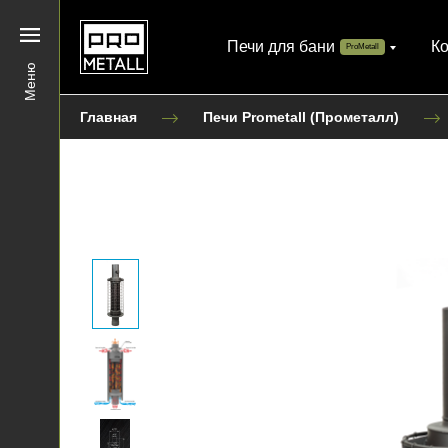
Печи для бани
К
ProMetall
Меню
Главная
Печи Prometall (Прометалл)