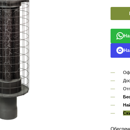
На
На
Оф
Дос
Отп
Бе
На
Ск
Обеспеч