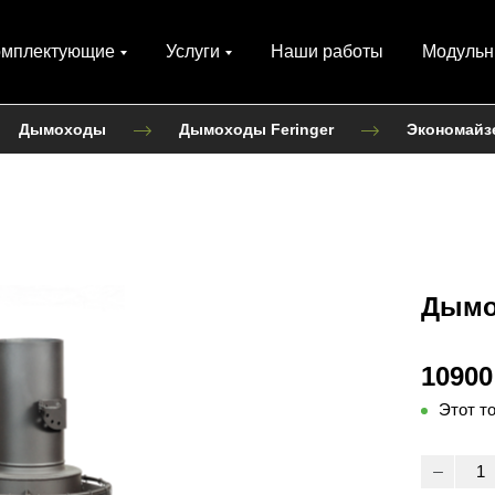
омплектующие
Услуги
Наши работы
Модульн
Дымоходы
Дымоходы Feringer
Экономайз
Дымо
10900
Этот т