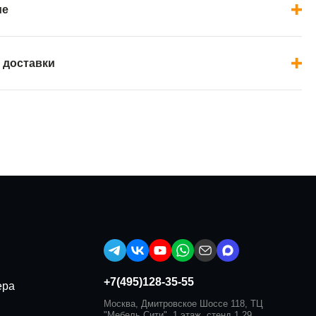
ие
 доставки
+7(495)128-35-55
ера
Москва, Дмитровское Шоссе 118, ТЦ
"Мебель Сити", 1 этаж, стенд 1.29