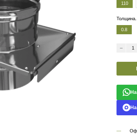
110
Толщина.
0.8
На
На
Оф