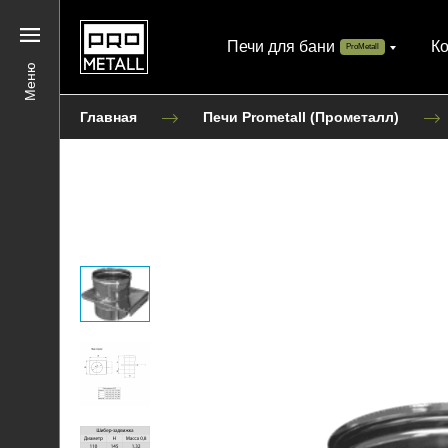
Печи для бани
К
ProMetall
Меню
Главная
Печи Prometall (Прометалл)