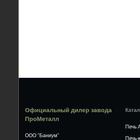
Официальный дилер завода
Катал
ПроМеталл
Печь 
ООО "Баниум"
Печь-