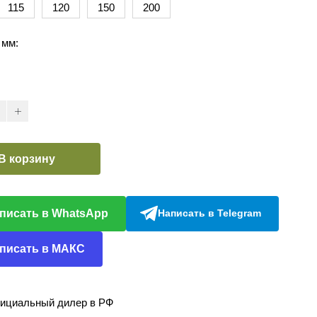
115
120
150
200
 мм:
В корзину
писать в WhatsApp
Написать в Telegram
писать в МАКС
ициальный дилер в РФ