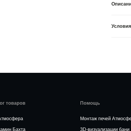
Описан
Условия
ог товаров
Помощь
Атмосфера
Монтаж печей Атмосф
камин Бахта
3D-визуализации бани