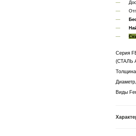
Дос
Отп
Бе
На
Ск
Серия 
(СТАЛЬ A
Толщина
Диаметр
Виды Fe
Характе