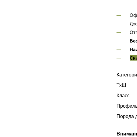
Оф
Дос
Отп
Бе
На
Ск
Категори
ТхШ
Класс
Профиль
Порода 
Вниман