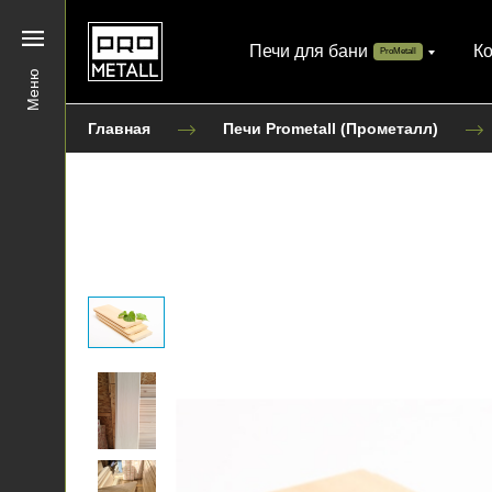
Печи для бани
К
ProMetall
Меню
Главная
Печи Prometall (Прометалл)