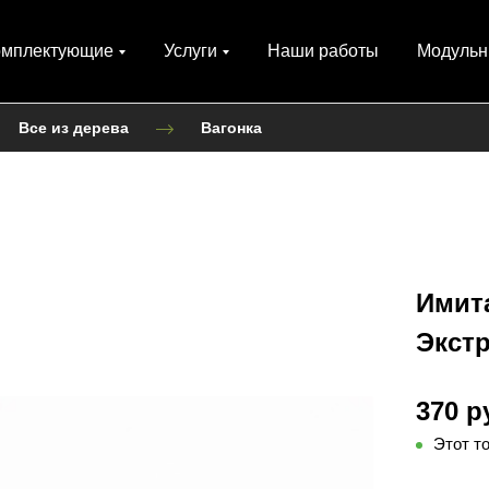
омплектующие
Услуги
Наши работы
Модульн
Все из дерева
Вагонка
Имита
Экстр
370 р
Этот т