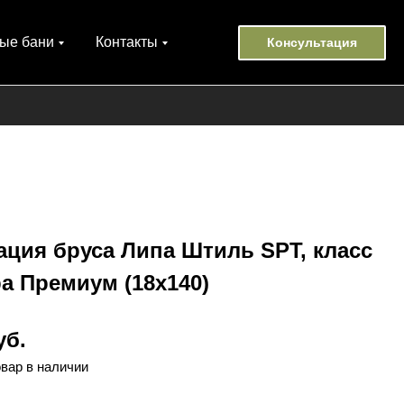
ые бани
Контакты
Консультация
ция бруса Липа Штиль SPT, класс
а Премиум (18х140)
уб.
овар в наличии