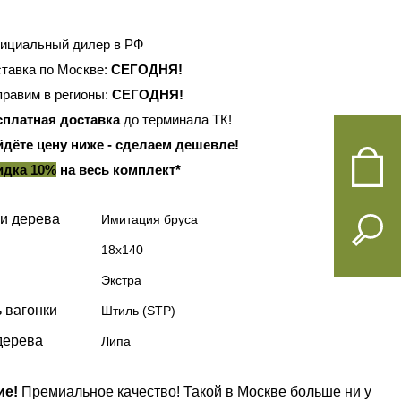
ициальный дилер в РФ
тавка по Москве:
СЕГОДНЯ!
равим в регионы:
СЕГОДНЯ!
сплатная доставка
до терминала ТК!
йдёте цену ниже - сделаем дешевле!
идка 10%
на весь комплект*
и дерева
Имитация бруса
18х140
Экстра
 вагонки
Штиль (STP)
дерева
Липа
ие!
Премиальное качество! Такой в Москве больше ни у