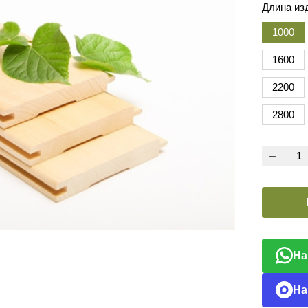
Длина из
1000
1600
2200
2800
На
На