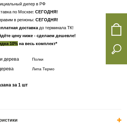
ициальный дилер в РФ
тавка по Москве:
СЕГОДНЯ!
равим в регионы:
СЕГОДНЯ!
сплатная доставка
до терминала ТК!
йдёте цену ниже - сделаем дешевле!
идка 10%
на весь комплект*
и дерева
Полки
дерева
Липа Термо
зана за 1 шт
ристики