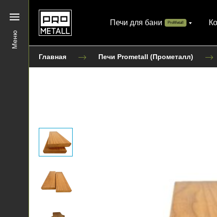
Печи для бани
К
ProMetall
Меню
Главная
Печи Prometall (Прометалл)