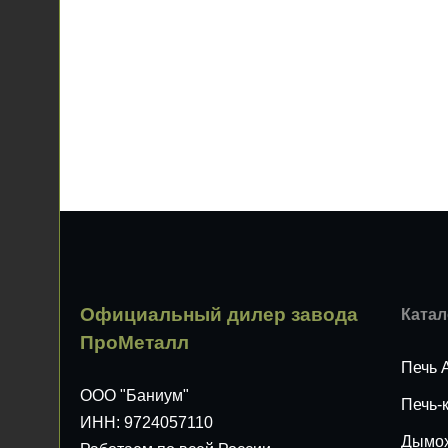
Официальный дилер завода
Катал
ПроМеталл
Печь 
ООО "Баниум"
Печь-
ИНН: 9724057110
Дымо