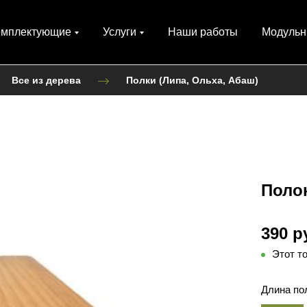
омплектующие
Услуги
Наши работы
Модульн
Все из дерева
Полки (Липа, Ольха, Абаш)
Полок
390 р
Этот т
Длина пол