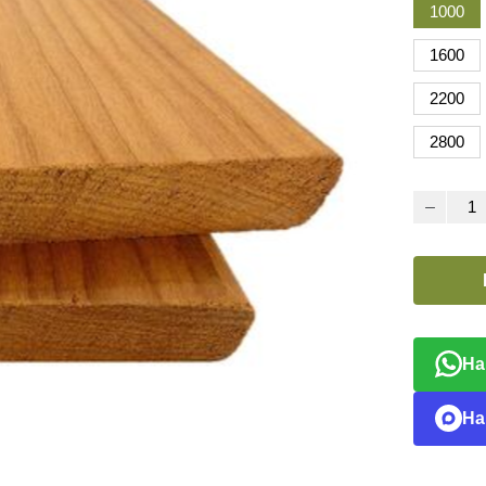
1000
1600
2200
2800
На
На