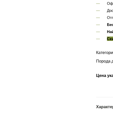
Оф
Дос
Отп
Бе
На
Ск
Категори
Порода 
Цена ука
Характе