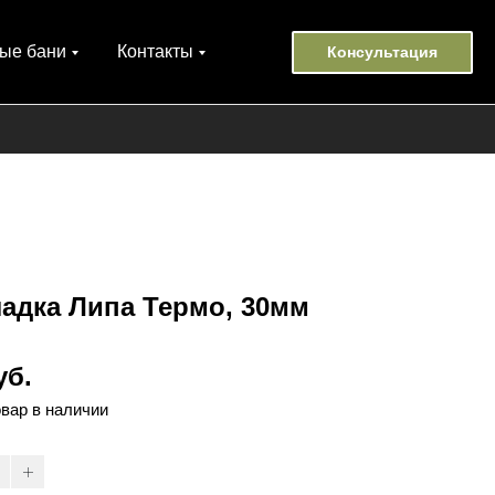
ые бани
Контакты
Консультация
адка Липа Термо, 30мм
уб.
овар в наличии