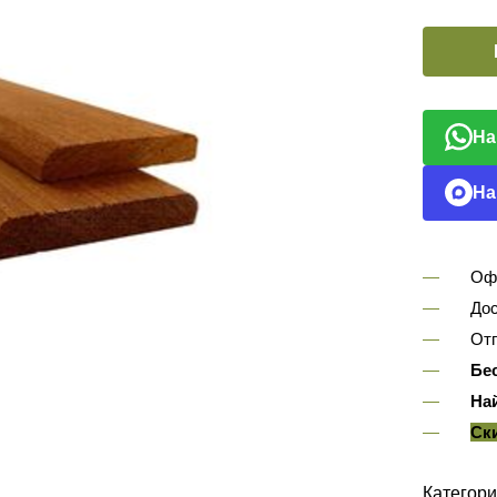
На
На
Оф
Дос
Отп
Бе
На
Ск
Категори