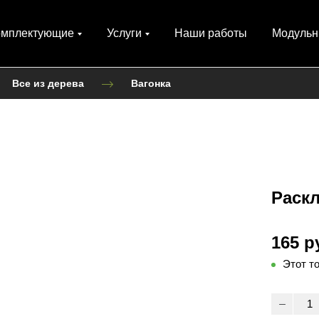
омплектующие
Услуги
Наши работы
Модульн
Все из дерева
Вагонка
Раскл
165 р
Этот т