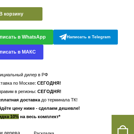
В корзину
писать в WhatsApp
Написать в Telegram
писать в МАКС
ициальный дилер в РФ
тавка по Москве:
СЕГОДНЯ!
равим в регионы:
СЕГОДНЯ!
сплатная доставка
до терминала ТК!
йдёте цену ниже - сделаем дешевле!
идка 10%
на весь комплект*
и дерева
Раскладка