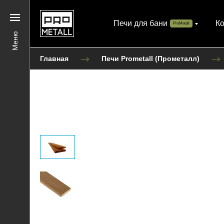
Печи для бани
К
ProMetall
Меню
Главная
Печи Prometall (Прометалл)