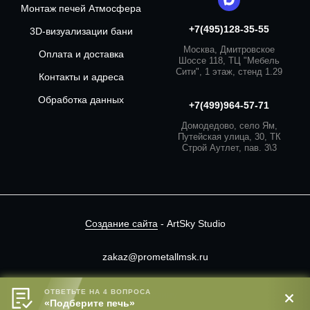
Монтаж печей Атмосфера
+7(495)128-35-55
3D-визуализации бани
Москва, Дмитровское
Оплата и доставка
Шоссе 118, ТЦ "Мебель
Сити", 1 этаж, стенд 1.29
Контакты и адреса
Обработка данных
+7(499)964-57-71
Домодедово, село Ям,
Путейская улица, 30, ТК
Строй Аутлет, пав. 3\3
Создание сайта
- ArtSky Studio
zakaz@prometallmsk.ru
Сайт носит информационный характер.
ОТВЕТЬТЕ НА 4 ВОПРОСА
В корзину
«Подберите печь»