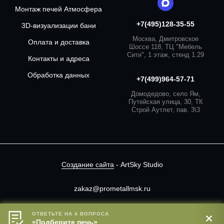
Монтаж печей Атмосфера
+7(495)128-35-55
3D-визуализации бани
Москва, Дмитровское
Оплата и доставка
Шоссе 118, ТЦ "Мебель
Сити", 1 этаж, стенд 1.29
Контакты и адреса
Обработка данных
+7(499)964-57-71
Домодедово, село Ям,
Путейская улица, 30, ТК
Строй Аутлет, пав. 3\3
Создание сайта
- ArtSky Studio
zakaz@prometallmsk.ru
Сайт носит информационный характер.
ОТВЕТЬТЕ НА 4 ВОПРОСА
В корзину
«Подберите печь»