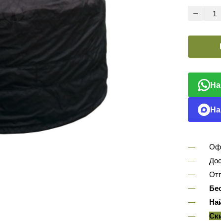
На
На
Оф
Дос
Отп
Бе
На
Ск