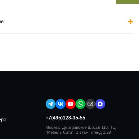
ие
+7(495)128-35-55
ера
Москва, Дмитровское Шоссе 118, ТЦ
"Мебель Сити", 1 этаж, стенд 1.29