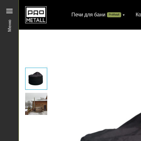
Печи для бани
К
ProMetall
Меню