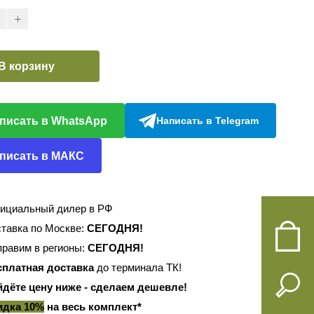
В корзину
писать в WhatsApp
Написать в Telegram
писать в МАКС
ициальный дилер в РФ
тавка по Москве:
СЕГОДНЯ!
равим в регионы:
СЕГОДНЯ!
сплатная доставка
до терминала ТК!
йдёте цену ниже - сделаем дешевле!
идка 10%
на весь комплект*