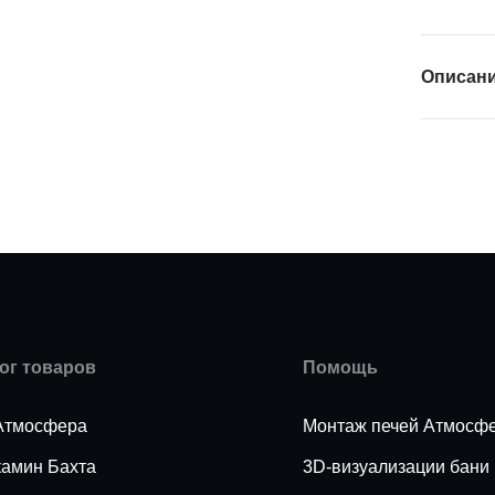
Описан
ог товаров
Помощь
Атмосфера
Монтаж печей Атмосф
камин Бахта
3D-визуализации бани