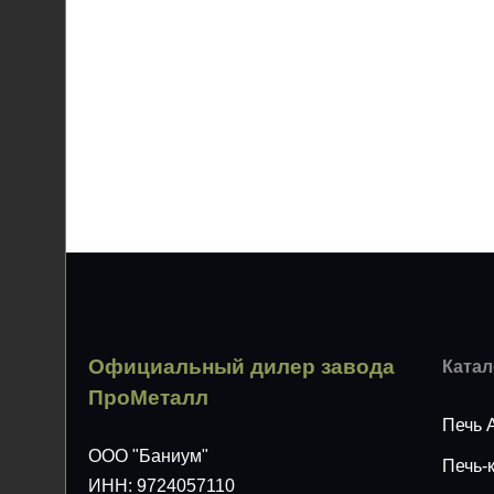
Официальный дилер завода
Катал
ПроМеталл
Печь 
ООО "Баниум"
Печь-
ИНН: 9724057110