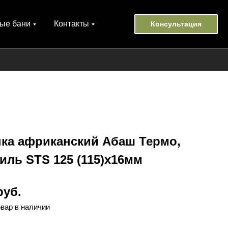
ые бани
Контакты
Консультация
нка африканский Абаш Термо,
ль STS 125 (115)х16мм
руб.
овар в наличии