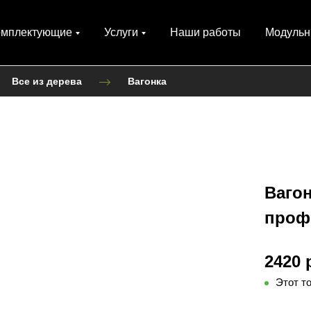
омплектующие
Услуги
Наши работы
Модульн
Все из дерева
Вагонка
Ваго
профи
2420 
Этот т