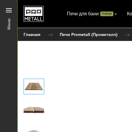
Печи для бани
К
ProMetall
Меню
Главная
Печи Prometall (Прометалл)