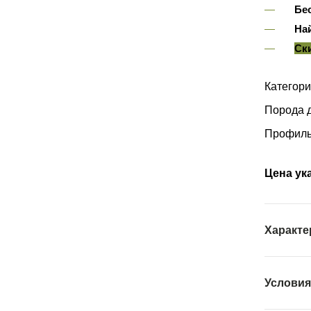
Бе
На
Ск
Категори
Порода 
Профиль
Цена ука
Характе
Условия