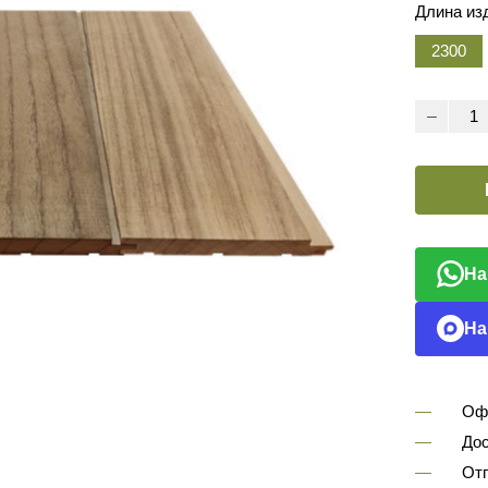
Длина из
2300
На
На
Оф
Дос
Отп