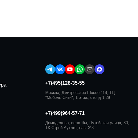
+7(495)128-35-55
ера
Москва, Дмитровское Шоссе 118, ТЦ
"Мебель Сити", 1 этаж, стенд 1.29
+7(499)964-57-71
Домодедово, село Ям, Путейская улица, 30,
ТК Строй Аутлет, пав. 3\3