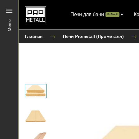
Печи для бани
К
ProMetall
Меню
Главная
Печи Prometall (Прометалл)