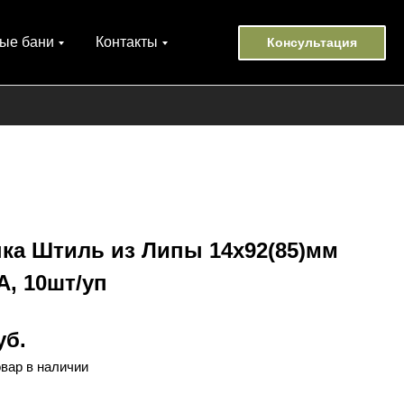
ые бани
Контакты
Консультация
ка Штиль из Липы 14х92(85)мм
А, 10шт/уп
уб.
овар в наличии