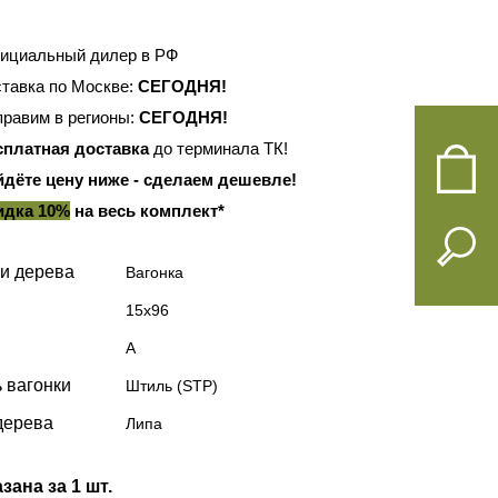
ициальный дилер в РФ
тавка по Москве:
СЕГОДНЯ!
равим в регионы:
СЕГОДНЯ!
сплатная доставка
до терминала ТК!
йдёте цену ниже - сделаем дешевле!
идка 10%
на весь комплект*
и дерева
Вагонка
15х96
А
 вагонки
Штиль (STP)
дерева
Липа
зана за 1 шт.