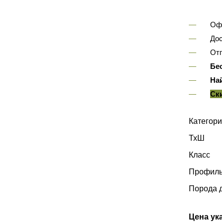
Оф
Дос
Отп
Бе
На
Ск
Категори
ТхШ
Класс
Профиль
Порода 
Цена ука