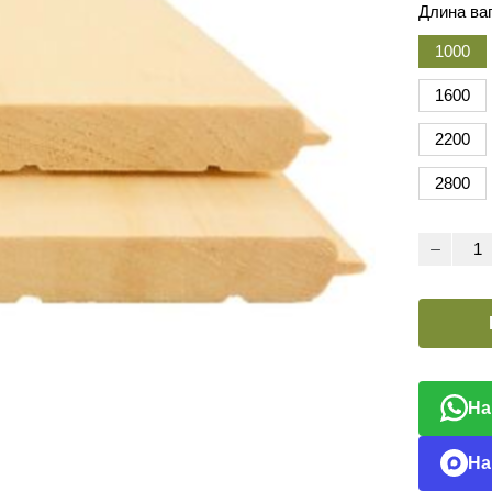
Длина ваг
1000
1600
2200
2800
На
На