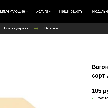
омплектующие
Услуги
Наши работы
Модульн
Все из дерева
Вагонка
Вагон
сорт 
105 р
Этот т