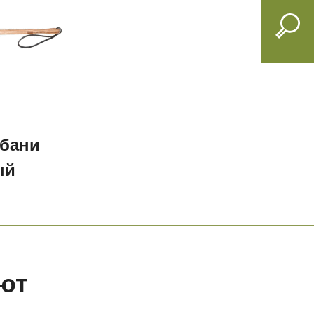
 бани
ый
ют