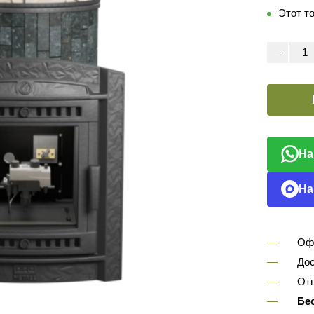
Этот т
На
На
Оф
Дос
Отп
Бе