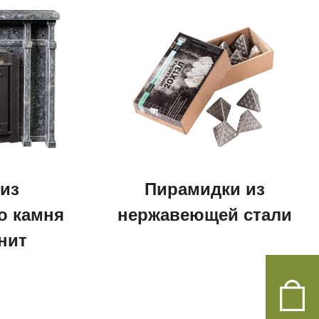
 из
Пирамидки из
о камня
нержавеющей стали
нит