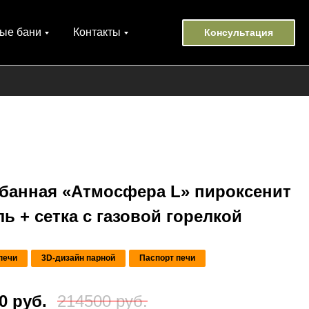
ые бани
Контакты
Консультация
 банная «Атмосфера L» пироксенит
ь + сетка с газовой горелкой
печи
3D-дизайн парной
Паспорт печи
0 руб.
214500 руб.